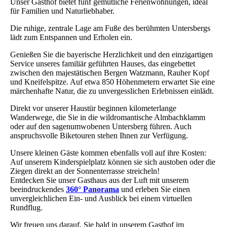
Unser Gasthof bietet fünf gemütliche Ferienwohnungen, ideal
für Familien und Naturliebhaber.
Die ruhige, zentrale Lage am Fuße des berühmten Untersbergs
lädt zum Entspannen und Erholen ein.
Genießen Sie die bayerische Herzlichkeit und den einzigartigen
Service unseres familiär geführten Hauses, das eingebettet
zwischen den majestätischen Bergen Watzmann, Rauher Kopf
und Kneifelspitze. Auf etwa 850 Höhenmetern erwartet Sie eine
märchenhafte Natur, die zu unvergesslichen Erlebnissen einlädt.
Direkt vor unserer Haustür beginnen kilometerlange
Wanderwege, die Sie in die wildromantische Almbachklamm
oder auf den sagenumwobenen Untersberg führen. Auch
anspruchsvolle Biketouren stehen Ihnen zur Verfügung.
Unsere kleinen Gäste kommen ebenfalls voll auf ihre Kosten:
Auf unserem Kinderspielplatz können sie sich austoben oder die
Ziegen direkt an der Sonnenterrasse streicheln!
Entdecken Sie unser Gasthaus aus der Luft mit unserem
beeindruckendes
360° Panorama
und erleben Sie einen
unvergleichlichen Ein- und Ausblick bei einem virtuellen
Rundflug.
Wir freuen uns darauf, Sie bald in unserem Gasthof im