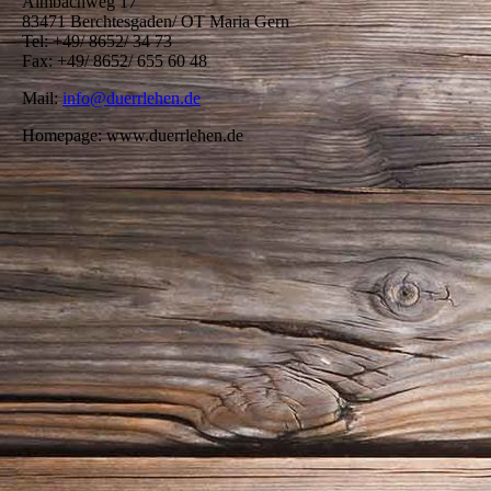
Almbachweg 17
83471 Berchtesgaden/ OT Maria Gern
Tel: +49/ 8652/ 34 73
Fax: +49/ 8652/ 655 60 48
Mail:
info@duerrl
ehen.de
Homepage: www.duerrlehen.de