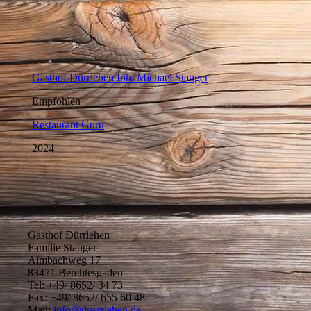
Gasthof Dürrlehen
Familie Stanger
Almbachweg 17
83471 Berchtesgaden
Tel: +49/ 8652/ 34 73
Fax: +49/ 8652/ 655 60 48
Mail:
info@duerrlehen.de