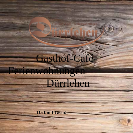
Gasthof-Café-
Ferienwohnungen
Dürrlehen
Da bin I Gern!