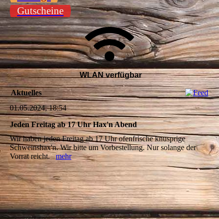
Gutscheine
WLAN verfügbar
Aktuelles
01.05.2024, 18:54
Jeden Freitag ab 17 Uhr Hax'n Abend
Wir haben jeden Freitag ab 17 Uhr ofenfrische knusprige
Schweinshax'n. Wir bitte um Vorbestellung. Nur solange der
Vorrat reicht.
mehr