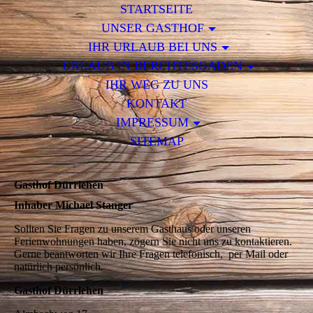
STARTSEITE
UNSER GASTHOF
IHR URLAUB BEI UNS
URLAUB IN BERCHTESGADEN
IHR WEG ZU UNS
KONTAKT
IMPRESSUM
SITEMAP
Gasthof Dürrlehen
Inhaber Michael Stanger
Sollten Sie Fragen zu unserem Gasthaus oder unseren
Ferienwohnungen haben, zögern Sie nicht uns zu kontaktieren.
Gerne beantworten wir Ihre Fragen telefonisch, per Mail oder
natürlich persönlich.
Gasthof Dürrlehen