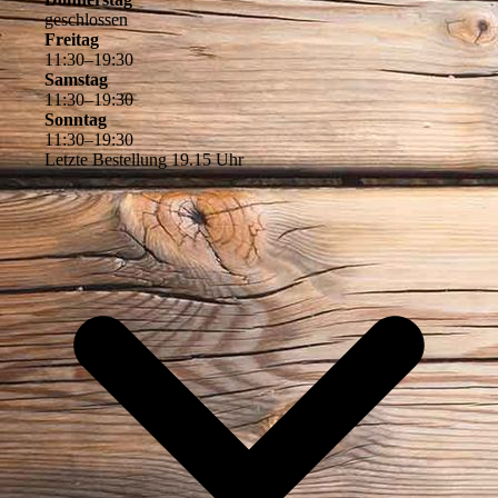
geschlossen
Freitag
11
:
30
–
19
:
30
Samstag
11
:
30
–
19
:
30
Sonntag
11
:
30
–
19
:
30
Letzte Bestellung 19.15 Uhr