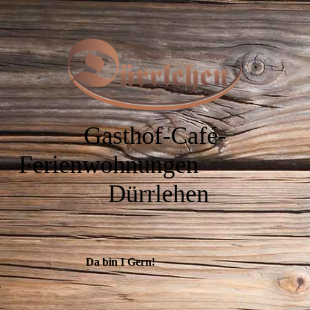
Gasthof-Café-
Ferienwohnungen
Dürrlehen
Da bin I Gern!