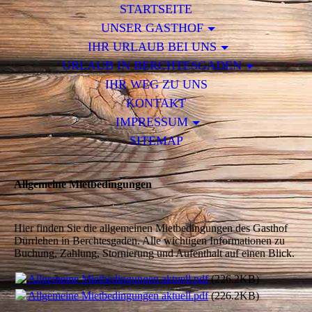
STARTSEITE
UNSER GASTHOF
IHR URLAUB BEI UNS
URLAUB IN BERCHTESGADEN
IHR WEG ZU UNS
KONTAKT
IMPRESSUM
SITEMAP
Allgemeine Mietbedingungen
Hier finden Sie die allgemeinen Mietbedingungen des Gasthof
Dürrlehen in Berchtesgaden. Alle wichtigen Informationen zu
Buchung, Zahlung, Stornierung und Aufenthalt auf einen Blick.
Allgemeine Mietbedingungen aktuell.pdf
(226.2KB)
Allgemeine Mietbedingungen aktuell.pdf
(226.2KB)