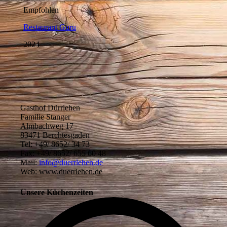
Gasthof Dürrlehen
Familie Stanger
Almbachweg 17
83471 Berchtesgaden
Tel: +49/ 8652/ 34 73
Fax: +49/ 8652/ 655 60 48
Mail:
info@duerrlehen.de
Web: www.duerrlehen.de
Unsere Küchenzeiten