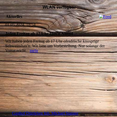
WLAN verfügbar
Aktuelles
01.05.2024, 18:54
Jeden Freitag ab 17 Uhr Hax'n Abend
Wir haben jeden Freitag ab 17 Uhr ofenfrische knusprige
Schweinshax'n. Wir bitte um Vorbestellung. Nur solange der
Vorrat reicht.
mehr